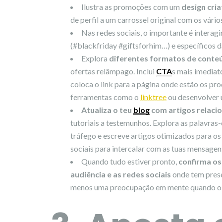
Ilustra as promoções com um
design cri
de perfil a um carrossel original com os vár
Nas redes sociais, o importante é interag
(#blackfriday #giftsforhim…) e específicos d
Explora
diferentes formatos de conte
ofertas relâmpago. Inclui
CTA
s mais imediat
coloca o link para a página onde estão os pro
ferramentas como o
linktree
ou desenvolver 
Atualiza o teu
blog
com artigos relaci
tutoriais a testemunhos. Explora as palavras
tráfego e escreve artigos otimizados para os
sociais para intercalar com as tuas mensagen
Quando tudo estiver pronto,
confirma os
audiência e as redes sociais
onde tem pres
menos uma preocupação em mente quando o d