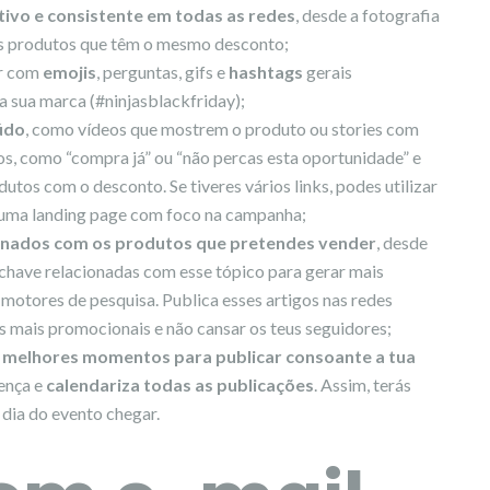
ativo e consistente em todas as redes
, desde a fotografia
ios produtos que têm o mesmo desconto;
ir com
emojis
, perguntas, gifs e
hashtags
gerais
a sua marca (#ninjasblackfriday);
údo
, como vídeos que mostrem o produto ou stories com
os, como “compra já” ou “não percas esta oportunidade” e
dutos com o desconto. Se tiveres vários links, podes utilizar
uma landing page com foco na campanha;
onados com os produtos que pretendes vender
, desde
-chave relacionadas com esse tópico para gerar mais
 motores de pesquisa. Publica esses artigos nas redes
s mais promocionais e não cansar os teus seguidores;
 melhores momentos para publicar consoante a tua
ença e
calendariza todas as publicações
. Assim, terás
ia do evento chegar.