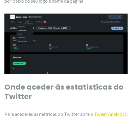
por baixo do seu logo e nome da página:
Onde aceder às estatísticas do
Twitter
Para acederes às métricas do Twitter abre o
Tweet Analytics
.