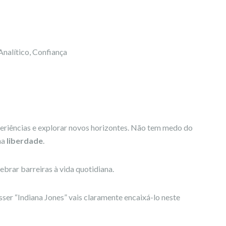
nalítico, Confiança
periências e explorar novos horizontes. Não tem medo do
na
liberdade
.
uebrar barreiras à vida quotidiana.
sser “Indiana Jones” vais claramente encaixá-lo neste