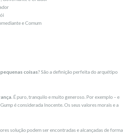
rador
ói
Comediante e Comum
s pequenas coisas
? São a definição perfeita do arquétipo
rança
. É puro, tranquilo e muito generoso. Por exemplo – e
Gump é considerada Inocente. Os seus valores morais e a
lhores solução podem ser encontradas e alcançadas de forma