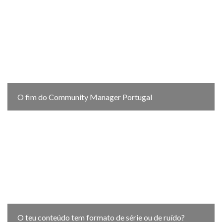
O fim do Community Manager Portugal
O teu conteúdo tem formato de série ou de ruído?