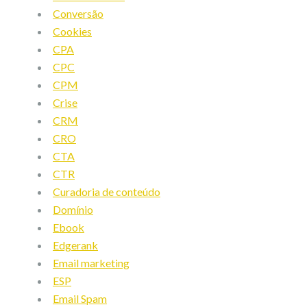
Conversão
Cookies
CPA
CPC
CPM
Crise
CRM
CRO
CTA
CTR
Curadoria de conteúdo
Domínio
Ebook
Edgerank
Email marketing
ESP
Email Spam