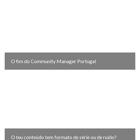
O fim do Community Manager Portugal
O teu conteúdo tem formato de série ou de ruído?