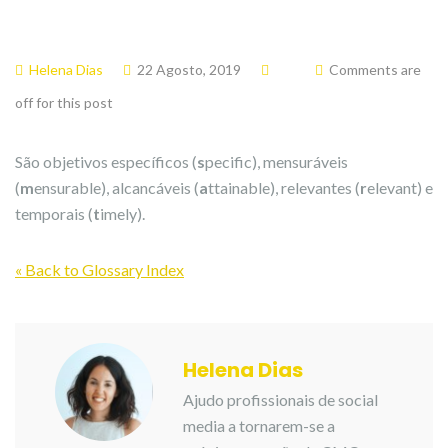
Helena Dias
22 Agosto, 2019
Comments are
off for this post
São objetivos específicos (
s
pecific), mensuráveis
(
m
ensurable), alcancáveis (
a
ttainable), relevantes (
r
elevant) e
temporais (
t
imely).
« Back to Glossary Index
Helena Dias
Ajudo profissionais de social
media a tornarem-se a