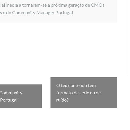
cial media a tornarem-se a próxima geração de CMOs.
as
e do Community Manager Portugal
O teu conteúdo tem
 Community
formato de série ou de
Portugal
ruído?