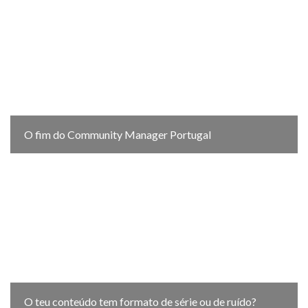
O fim do Community Manager Portugal
O teu conteúdo tem formato de série ou de ruído?