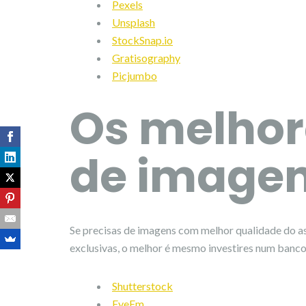
Pexels
Unsplash
StockSnap.io
Gratisography
Picjumbo
Os melhor
de image
Se precisas de imagens com melhor qualidade do a
exclusivas, o melhor é mesmo investires num banc
Shutterstock
EyeEm