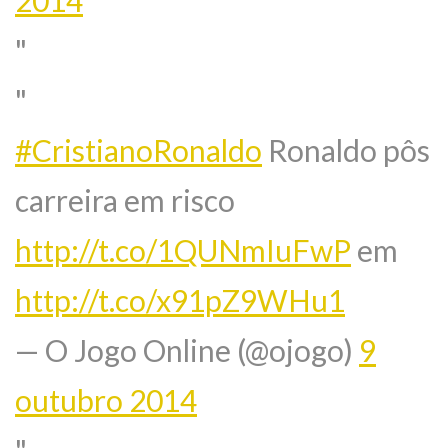
#CristianoRonaldo
Ronaldo pôs
carreira em risco
http://t.co/1QUNmIuFwP
em
http://t.co/x91pZ9WHu1
— O Jogo Online (@ojogo)
9
outubro 2014