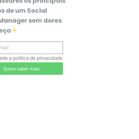
ssares os principais
os de um Social
Manager sem dores
beça
eito a política de privacidade
Quero saber mais