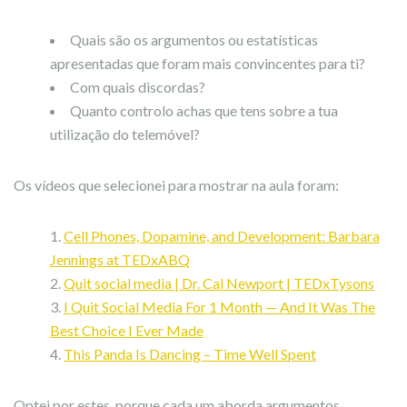
Quais são os argumentos ou estatísticas
apresentadas que foram mais convincentes para ti?
Com quais discordas?
Quanto controlo achas que tens sobre a tua
utilização do telemóvel?
Os vídeos que selecionei para mostrar na aula foram:
Cell Phones, Dopamine, and Development: Barbara
Jennings at TEDxABQ
Quit social media | Dr. Cal Newport | TEDxTysons
I Quit Social Media For 1 Month — And It Was The
Best Choice I Ever Made
This Panda Is Dancing – Time Well Spent
Optei por estes, porque cada um aborda argumentos