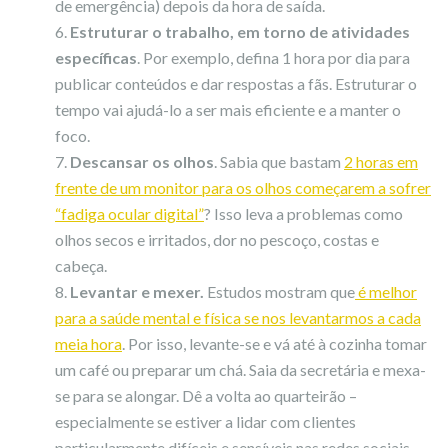
de emergência) depois da hora de saída.
Estruturar o trabalho, em torno de atividades
específicas
. Por exemplo, defina 1 hora por dia para
publicar conteúdos e dar respostas a fãs. Estruturar o
tempo vai ajudá-lo a ser mais eficiente e a manter o
foco.
Descansar os olhos
. Sabia que bastam
2 horas em
frente de um monitor para os olhos começarem a sofrer
“fadiga ocular digital”
? Isso leva a problemas como
olhos secos e irritados, dor no pescoço, costas e
cabeça.
Levantar e mexer.
Estudos mostram que
é melhor
para a saúde mental e física se nos levantarmos a cada
meia hora
. Por isso, levante-se e vá até à cozinha tomar
um café ou preparar um chá. Saia da secretária e mexa-
se para se alongar. Dê a volta ao quarteirão –
especialmente se estiver a lidar com clientes
particularmente difíceis e sensíveis nas redes sociais.