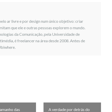
elo ar livre e por design num único objetivo: criar
mitam que ele e outras pessoas explorem o mundo.
ologias da Comunicação, pela Universidade de
imédia, é freelancer na área desde 2008. Antes de
Ubiwhere.
tamanho das
A verdade por detrás do